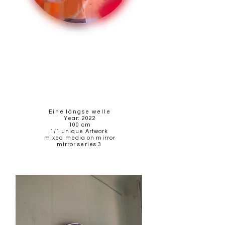
Eine l
ängse welle
Year: 2022
100
cm
1/1 unique Artwork
mixed media on mirror
mirror series 3